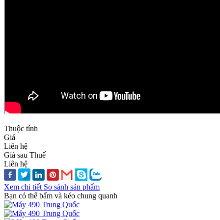
Thuộc tính
Giá
Liên hệ
Giá sau Thuế
Liên hệ
Xem chi tiết
So sánh sản phẩm
Bạn có thể bấm và kéo chung quanh